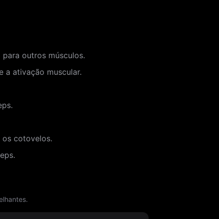
 para outros músculos.
e a ativação muscular.
eps.
 os cotovelos.
eps.
elhantes.