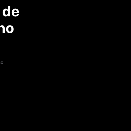
 de
no
no