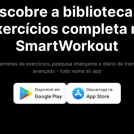
scobre a biblioteca
xercícios completa 
SmartWorkout
entenas de exercícios, pesquisa inteligente e diário de trei
avançado - tudo numa só app
Disponível em
Descarrega na
Google Play
App Store