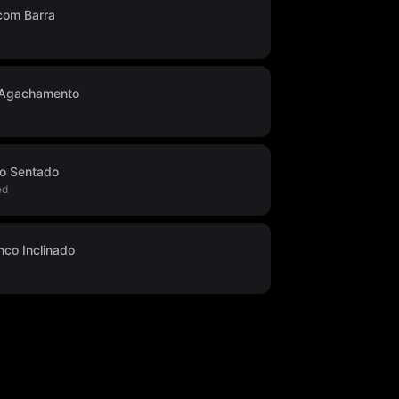
 com Barra
 Agachamento
o Sentado
ed
co Inclinado