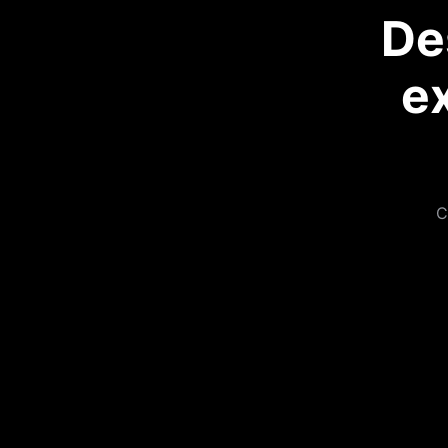
De
e
C