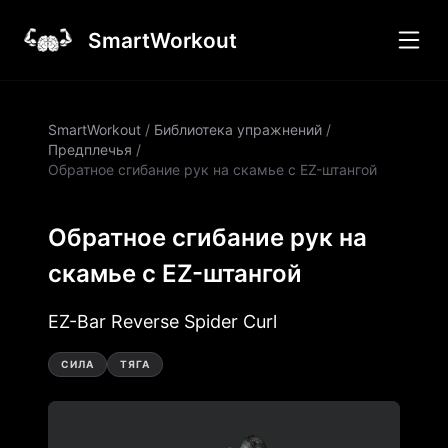
SmartWorkout
SmartWorkout
/
Библиотека упражнений
/
Предплечья
/
Обратное сгибание рук на скамье с EZ-штангой
Обратное сгибание рук на
скамье с EZ-штангой
EZ-Bar Reverse Spider Curl
СИЛА
ТЯГА