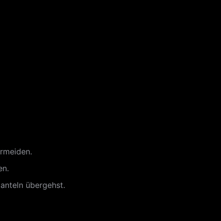
ermeiden.
en.
anteln übergehst.