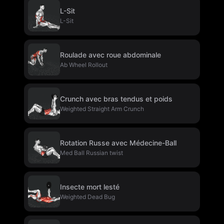
L-Sit
L-Sit
Roulade avec roue abdominale
Ab Wheel Rollout
Crunch avec bras tendus et poids
Weighted Straight Arm Crunch
Rotation Russe avec Médecine-Ball
Med Ball Russian twist
Insecte mort lesté
Weighted Dead Bug