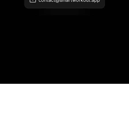
contact@smartworkout.app
Contacto
•
Termos de Uso
•
Política de Privacidade
© 2026 SmartWorkout