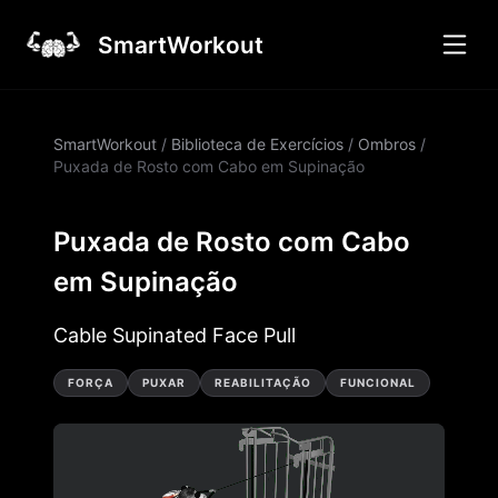
SmartWorkout
SmartWorkout
/
Biblioteca de Exercícios
/
Ombros
/
Puxada de Rosto com Cabo em Supinação
Puxada de Rosto com Cabo
em Supinação
Cable Supinated Face Pull
FORÇA
PUXAR
REABILITAÇÃO
FUNCIONAL