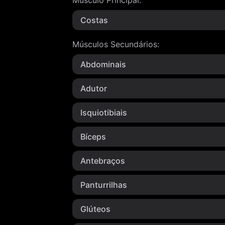
Músculo Principal
:
Costas
Músculos Secundários
:
Abdominais
Adutor
Isquiotibiais
Bíceps
Antebraços
Panturrilhas
Glúteos