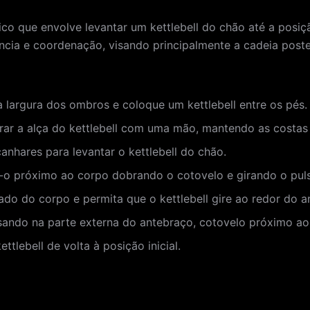
mico que envolve levantar um kettlebell do chão até a posi
ência e coordenação, visando principalmente a cadeia post
 largura dos ombros e coloque um kettlebell entre os pés.
rar a alça do kettlebell com uma mão, mantendo as costas 
anhares para levantar o kettlebell do chão.
e-o próximo ao corpo dobrando o cotovelo e girando o pul
do do corpo e permita que o kettlebell gire ao redor do a
sando na parte externa do antebraço, cotovelo próximo ao
tlebell de volta à posição inicial.