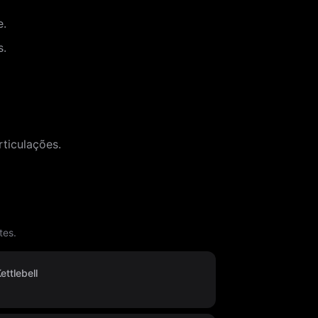
e.
s.
ticulações.
tes.
ttlebell