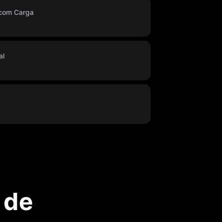
 com Carga
al
 de