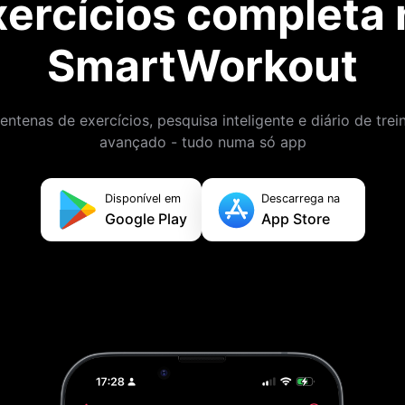
xercícios completa 
SmartWorkout
entenas de exercícios, pesquisa inteligente e diário de trei
avançado - tudo numa só app
Disponível em
Descarrega na
Google Play
App Store