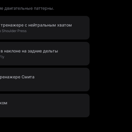
ие двигательные паттерны.
а тренажере с нейтральным хватом
 Shoulder Press
 в наклоне на задние дельты
Fly
тренажере Смита
чком