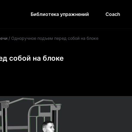
Библиотека упражнений
Coach
ечи
/
Одноручное подъем перед собой на блоке
д собой на блоке