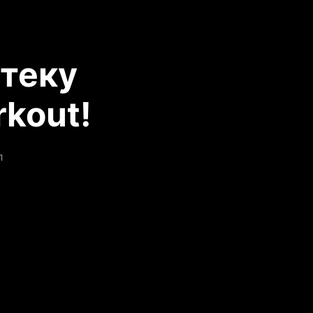
теку
kout!
л