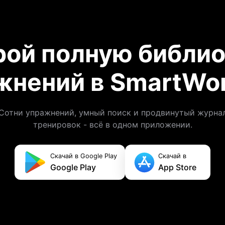
рой полную библио
жнений в SmartWor
Сотни упражнений, умный поиск и продвинутый журна
тренировок - всё в одном приложении.
Скачай в Google Play
Скачай в
Google Play
App Store