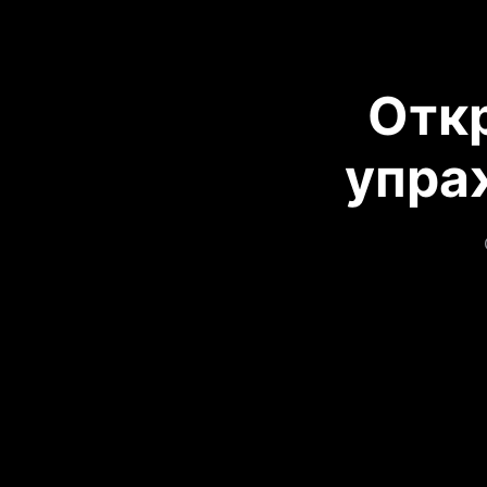
Отк
упра