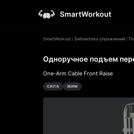
SmartWorkout
SmartWorkout
/
Библиотека упражнений
/
Пл
Одноручное подъем пере
One-Arm Cable Front Raise
СИЛА
ЖИМ