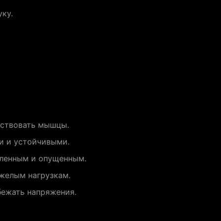
ку.
йствовать мышцы.
и и устойчивыми.
абленным и опущенным.
яжелым нагрузкам.
бежать напряжения.