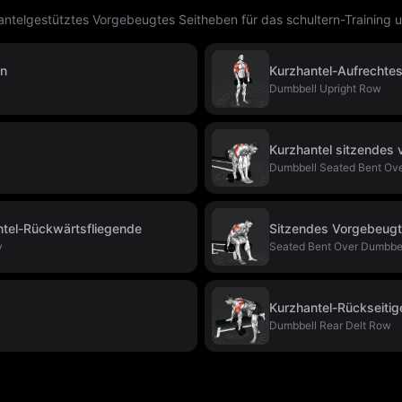
telgestütztes Vorgebeugtes Seitheben für das schultern-Training
en
Kurzhantel-Aufrechte
Dumbbell Upright Row
Kurzhantel sitzendes
Dumbbell Seated Bent Ov
ntel-Rückwärtsfliegende
Sitzendes Vorgebeugt
y
Seated Bent Over Dumbbel
Kurzhantel-Rückseiti
Dumbbell Rear Delt Row