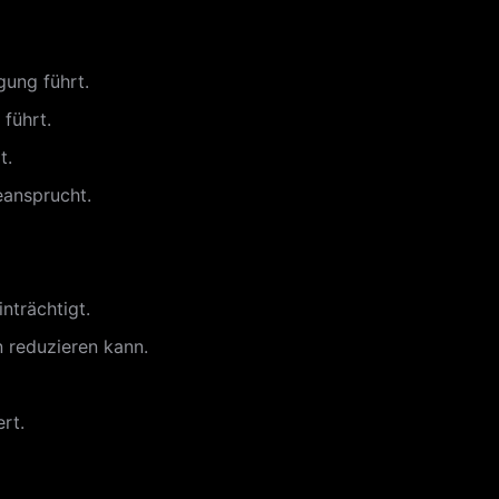
ung führt.
führt.
t.
eansprucht.
nträchtigt.
n reduzieren kann.
rt.