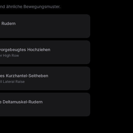
 und ähnliche Bewegungsmuster.
s Rudern
 vorgebeugtes Hochziehen
er High Row
es Kurzhantel-Seitheben
l Lateral Raise
ge Deltamuskel-Rudern