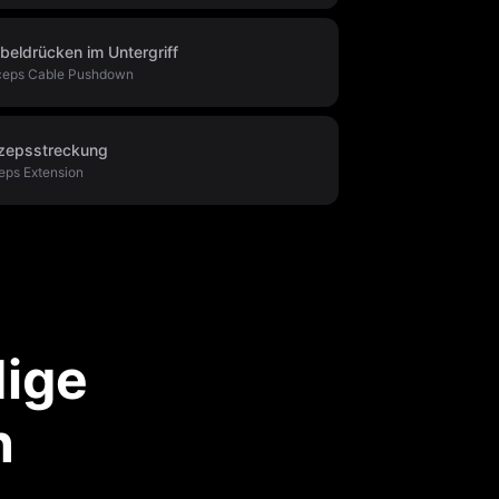
beldrücken im Untergriff
iceps Cable Pushdown
izepsstreckung
eps Extension
dige
n