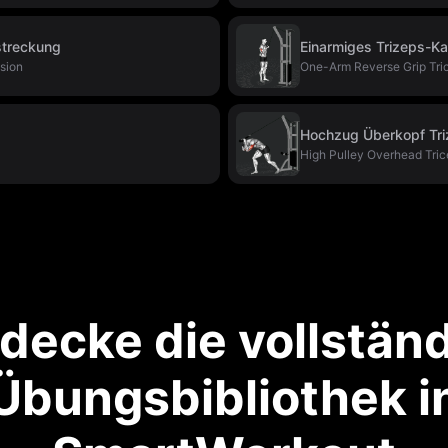
streckung
Einarmiges Trizeps-Ka
sion
One-Arm Reverse Grip Tr
Hochzug Überkopf Tr
High Pulley Overhead Tric
decke die vollstän
Übungsbibliothek i