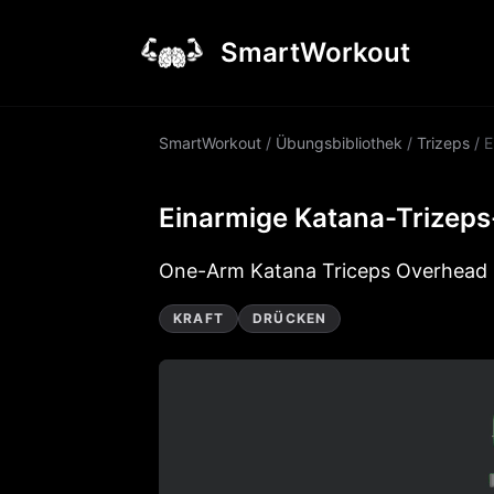
SmartWorkout
SmartWorkout
/
Übungsbibliothek
/
Trizeps
/
E
Einarmige Katana-Trizep
One-Arm Katana Triceps Overhead 
KRAFT
DRÜCKEN