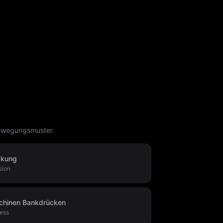
Bewegungsmuster.
ckung
sion
schinen Bankdrücken
ress