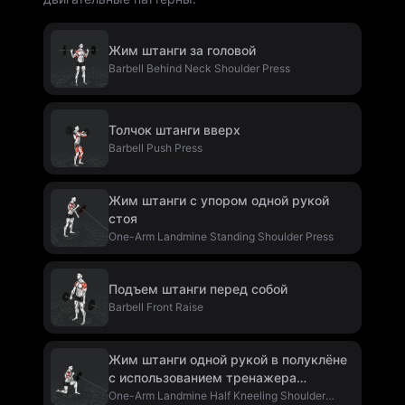
Жим штанги за головой
Barbell Behind Neck Shoulder Press
Толчок штанги вверх
Barbell Push Press
Жим штанги с упором одной рукой
стоя
One-Arm Landmine Standing Shoulder Press
Подъем штанги перед собой
Barbell Front Raise
Жим штанги одной рукой в полуклёне
с использованием тренажера
"Лэндмайн"
One-Arm Landmine Half Kneeling Shoulder