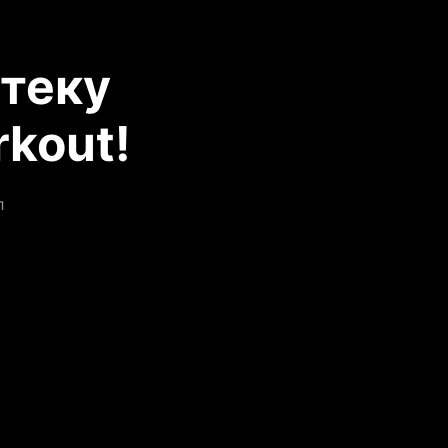
теку
kout!
л