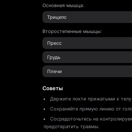
Основная мышца
:
Трицепс
Второстепенные мышцы
:
Пресс
Грудь
Плечи
Советы
Держите локти прижатыми к телу 
Сохраняйте прямую линию от голо
Сосредоточьтесь на контролируем
предотвратить травмы.