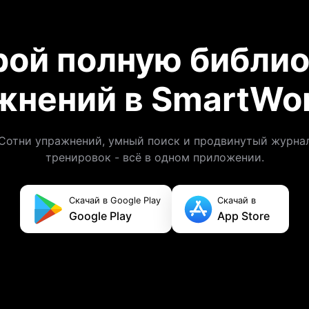
рой полную библио
жнений в SmartWor
Сотни упражнений, умный поиск и продвинутый журна
тренировок - всё в одном приложении.
Скачай в Google Play
Скачай в
Google Play
App Store