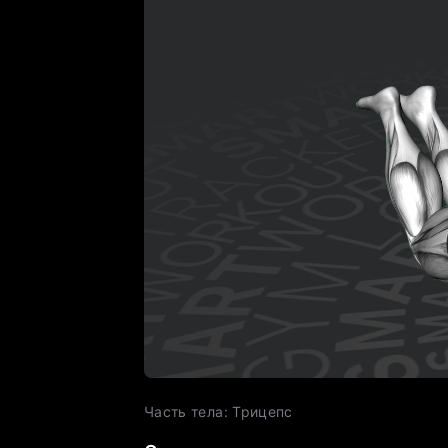
Часть тела
:
Трицепс