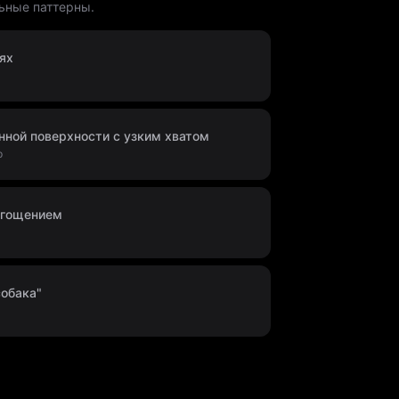
ьные паттерны.
ях
нной поверхности с узким хватом
p
ягощением
обака"