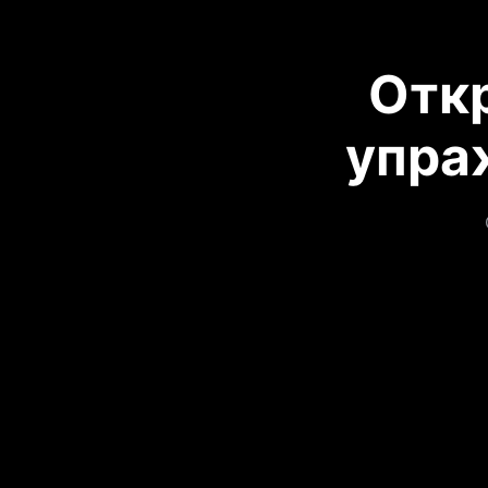
Отк
упра