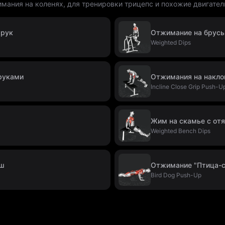
мания на коленях, для тренировки трицепс и похожие двигател
 рук
Отжимание на брусь
Weighted Dips
руками
Отжимания на накло
Incline Close Grip Push-U
Жим на скамье с от
Weighted Bench Dips
нш
Отжимание "Птица-с
Bird Dog Push-Up