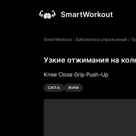
SmartWorkout
SmartWorkout
/
Библиотека упражнений
/
Тр
Узкие отжимания на кол
Knee Close Grip Push-Up
СИЛА
ЖИМ