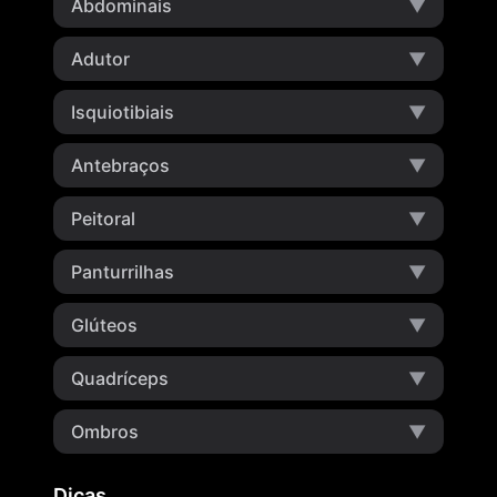
Abdominais
▼
Adutor
▼
Isquiotibiais
▼
Antebraços
▼
Peitoral
▼
Panturrilhas
▼
Glúteos
▼
Quadríceps
▼
Ombros
▼
Dicas