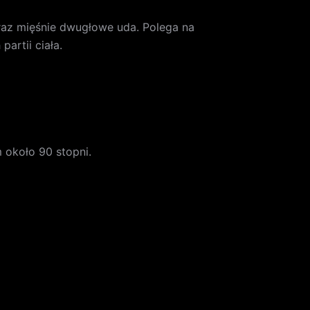
raz mięśnie dwugłowe uda. Polega na
artii ciała.
m około 90 stopni.