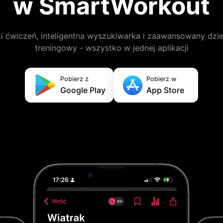
w SmartWorkout
i ćwiczeń, inteligentna wyszukiwarka i zaawansowany dzie
treningowy - wszystko w jednej aplikacji
Pobierz z
Pobierz w
Google Play
App Store