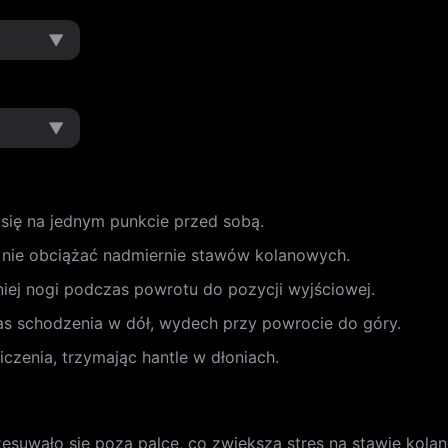
▼
▼
się na jednym punkcie przed sobą.
y nie obciążać nadmiernie stawów kolanowych.
dniej nogi podczas powrotu do pozycji wyjściowej.
as schodzenia w dół, wydech przy powrocie do góry.
zenia, trzymając hantle w dłoniach.
zesuwało się poza palce, co zwiększa stres na stawie kol