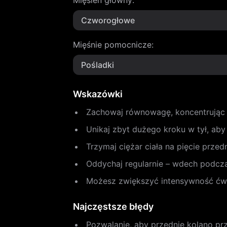
Mięsień główny
:
Czworogłowe
Mięśnie pomocnicze
:
Pośladki
Wskazówki
Zachowaj równowagę, koncentrując 
Unikaj zbyt dużego kroku w tył, ab
Trzymaj ciężar ciała na pięcie prze
Oddychaj regularnie – wdech podcz
Możesz zwiększyć intensywność ćwic
Najczęstsze błędy
Pozwalanie, aby przednie kolano pr