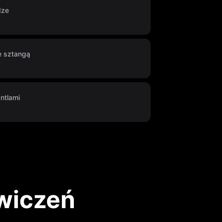
dze
e sztangą
ntlami
ćwiczeń