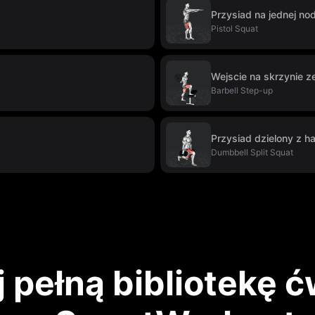
Przysiad na jednej no
Pistol Squat
Wejscie na skrzynie z
Barbell Step-up
Przysiad dzielony z ha
Dumbbell Split Squat
 pełną bibliotekę 